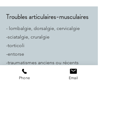
Troubles articulaires-musculaires
- lombalgie, dorsalgie, cervicalgie
-sciatalgie, cruralgie
-torticoli
-entorse
-traumatismes anciens ou récents
-chute sur le coccyx
Phone
Email
Troubles fonctionnels viscéraux
- reflux gasto-oesophagien
-constipation, colite
-troubles génito-urinaires​